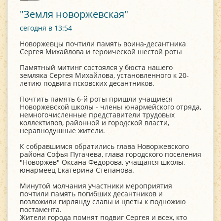
"Земля новоржевская"
сегодня в 13:54
Новоржевцы почтили память воина-десантника
Сергея Михайлова и героической шестой роты
Памятный митинг состоялся у бюста нашего
земляка Сергея Михайлова, установленного к 20-
летию подвига псковских десантников.
Почтить память 6-й роты пришли учащиеся
Новоржевской школы - члены юнармейского отряда,
немногочисленные представители трудовых
коллективов, районной и городской власти,
неравнодушные жители.
К собравшимся обратились глава Новоржевского
района Софья Пугачева, глава городского поселения
"Новоржев" Оксана Федорова, учащаяся школы,
юнармеец Екатерина Степанова.
Минутой молчания участники мероприятия
почтили память погибших десантников и
возложили гирлянду славы и цветы к подножию
постамента.
Жители города помнят подвиг Сергея и всех, кто