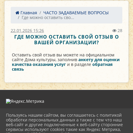
Главная
ЧАСТО ЗАДАВАЕМЫЕ ВОПРОСЫ
Где можно оставить сво...
22.01.2026 15:26
28
ГДЕ МОЖНО ОСТАВИТЬ СВОЙ ОТЗЫВ О
ВАШЕЙ ОРГАНИЗАЦИИ?
Оставить свой отзыв вы можете на официальном
сайте Дома культуры, заполнив
анкету для оценки
качества оказания услуг
и в разделе
обратная
связь
Пользуясь нашим сайтом, вы соглашаетесь с политикой
2026 г. novorgevrkk.ru
обработки персональных данных а также с тем что наш
Вход
веб-сайт и другие подключенные к веб-сайту сторонние
Карта сайта
сервисы используют cookies такие как Яндекс Метрика,