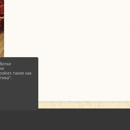
ботки
ие
okies такие как
тика".