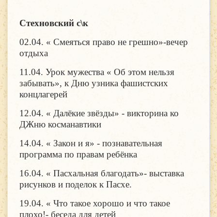
Стехновский с\к
02.04. « Смеяться право не грешно»-вечер
отдыха
11.04. Урок мужества « Об этом нельзя
забывать», к Дню узника фашистских
концлагерей
12.04. « Далёкие звёзды» - викторина ко
ДЖню косманавтики
14.04. « Закон и я» - познавательная
программа по правам ребёнка
16.04. « Пасхальная благодать»- выставка
рисунков и поделок к Пасхе.
19.04. « Что такое хорошо и что такое
плохо!- беседа для детей