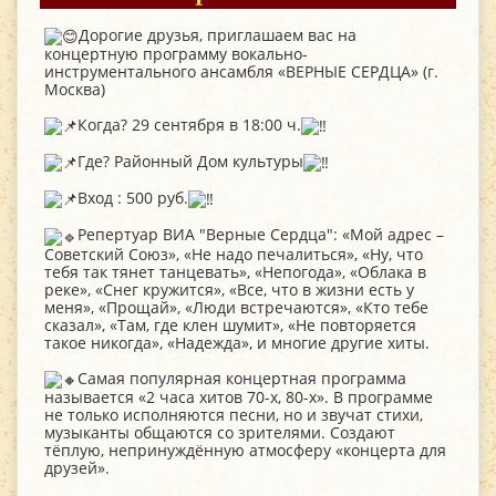
Дорогие друзья, приглашаем вас на
концертную программу вокально-
инструментального ансамбля «ВЕРНЫЕ СЕРДЦА» (г.
Москва)
Когда? 29 сентября в 18:00 ч.
Где? Районный Дом культуры
Вход : 500 руб.
Репертуар ВИА "Верные Сердца": «Мой адрес –
Советский Союз», «Не надо печалиться», «Ну, что
тебя так тянет танцевать», «Непогода», «Облака в
реке», «Снег кружится», «Все, что в жизни есть у
меня», «Прощай», «Люди встречаются», «Кто тебе
сказал», «Там, где клен шумит», «Не повторяется
такое никогда», «Надежда», и многие другие хиты.
Самая популярная концертная программа
называется «2 часа хитов 70-х, 80-х». В программе
не только исполняются песни, но и звучат стихи,
музыканты общаются со зрителями. Создают
тёплую, непринуждённую атмосферу «концерта для
друзей».