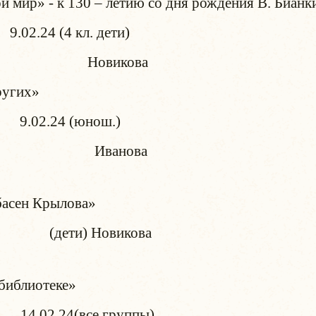
 мир» - к 130 – летию со дня рождения В. Бианк
. дети)
ова
ругих»
4 (юнош.)
ова
басен Крылова»
дети) Новикова
библиотеке»
 группы)