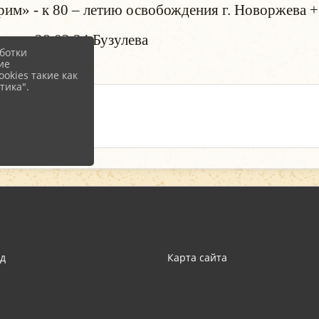
им» - к 80 – летию освобождения г. Новоржева +
узулева
ботки
ие
okies такие как
тика".
д
Карта сайта