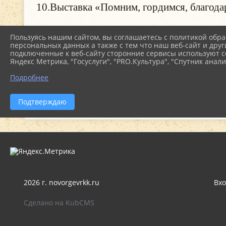
10.Выставка «Помним, гордимся, благодар
28.02.24 Б
Пользуясь нашим сайтом, вы соглашаетесь с политикой обра
персональных данных а также с тем что наш веб-сайт и друг
ФАЙЛЫ
подключенные к веб-сайту сторонние сервисы используют co
Яндекс Метрика, "Госуслуги", "PRO.Культура", "Спутник анали
Подробнее
план февраль (11.7 KiB)
Подтверждаю
2026 г. novorgevrkk.ru
Вхо
Сделано на KubCMS