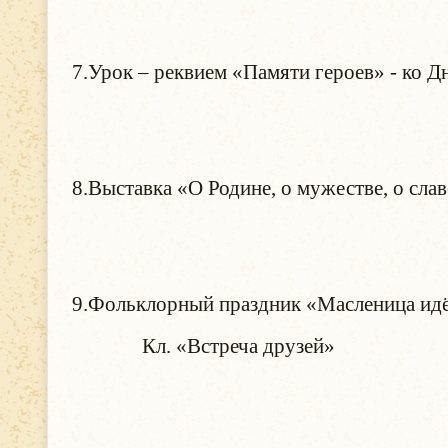
7.Урок – реквием «Памяти ге
Иван
8.Выставка «О Родине, о мужестве
Новик
9.Фольклорный праздник «Масленица идёт
Кл. «Встреча друзей» 27.
Бузул