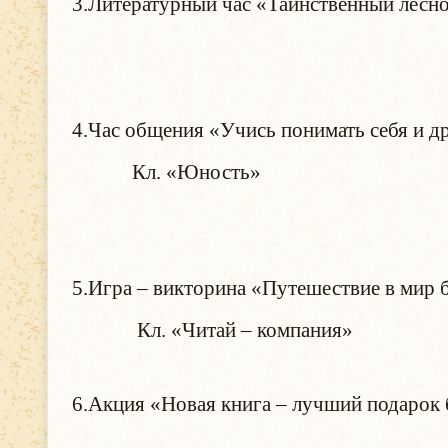
3.Литературный час «Таинственный лесной
9.02.24 (4 кл
Новик
4.Час общения «Учись понимать себя и д
Кл. «Юность» 9.02.2
Иван
5.Игра – викторина «Путешествие в мир 
Кл. «Читай – компания» (
6.Акция «Новая книга – лучший подарок 
14.02.24(все