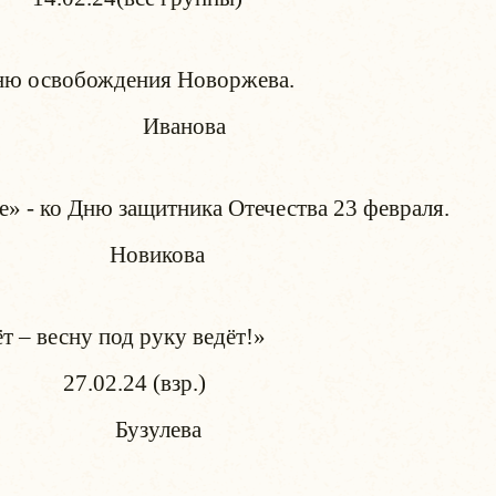
роев» - ко Дню освобождения Новорж
ова
, о славе» - ко Дню защитника Отечества
ова
 – весну под руку ведёт!»
02.24 (взр.)
ева