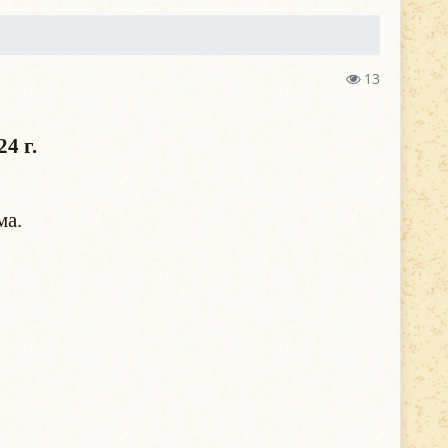
13
4 г.
ма.