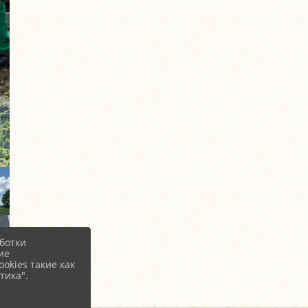
ботки
ие
okies такие как
тика".