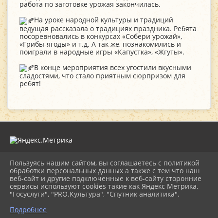
работа по заготовке урожая закончилась.
На уроке народной культуры и традиций
ведущая рассказала о традициях праздника. Ребята
посоревновались в конкурсах «Собери урожай»,
«Грибы-ягоды» и т.д. А так же, познакомились и
поиграли в народные игры «Капустка», «Жгуты».
В конце мероприятия всех угостили вкусными
сладостями, что стало приятным сюрпризом для
ребят!
Пользуясь нашим сайтом, вы соглашаетесь с политикой
2026 г. novorgevrkk.ru
обработки персональных данных а также с тем что наш
Вход
веб-сайт и другие подключенные к веб-сайту сторонние
Карта сайта
сервисы используют cookies такие как Яндекс Метрика,
Политика обработки персональных данных
"Госуслуги", "PRO.Культура", "Спутник аналитика".
Подробнее
Сделано на KubCMS