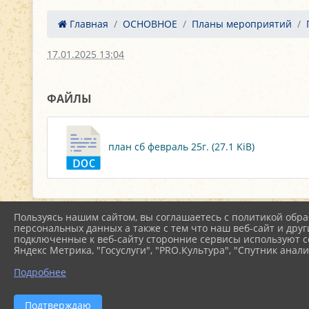
Главная
ОСНОВНОЕ
Планы мероприятий
17.01.2025 13:04
ФАЙЛЫ
план сб февраль 25г. (27.1 KiB)
Пользуясь нашим сайтом, вы соглашаетесь с политикой обра
персональных данных а также с тем что наш веб-сайт и друг
подключенные к веб-сайту сторонние сервисы используют co
Яндекс Метрика, "Госуслуги", "PRO.Культура", "Спутник анали
Подробнее
Подтверждаю