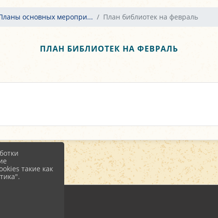
Планы основных меропри...
План библиотек на февраль
ПЛАН БИБЛИОТЕК НА ФЕВРАЛЬ
ботки
ие
okies такие как
тика".