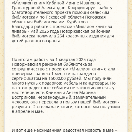
«Миллион книг» Кибиной Ирине Ивановне,
Гранатуровой Александре. Координирует работу
благотворительного проекта помощи сельским
библиотекам по Псковской области Псковская
областная библиотека им. Курбатова.
Благодаря работе с проектом «Миллион книг» за
январь - май 2025 года Новоржевская районная
библиотека получила 264 красочных издания для
детей разного возраста.
По итогам работы за 1 квартал 2025 года
Новоржевская районная библиотека за
сотрудничество с проектом «Миллион книг» стала
призером - заняла 1 место и награждена
сертификатом на 15000,00 рублей. Мы получили
много нужных подарков: мебель и канцтовары. Но
на этом радостные события не заканчиваются – у
нас теперь есть Книжный Ангел Марина
Вострикова, неравнодушный, замечательный
человек, она перевела в пользу нашей библиотеки -
результат 2 стеллажа и книги, которые мы получили
в апреле и мае.
И вот еще неожиданная радостная новость в мае –