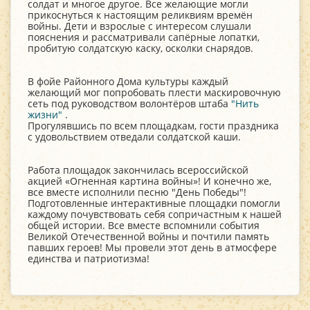
солдат и многое другое. Все желающие могли
прикоснуться к настоящим реликвиям времён
войны. Дети и взрослые с интересом слушали
пояснения и рассматривали сапёрные лопатки,
пробитую солдатскую каску, осколки снарядов.
В фойе Районного Дома культуры каждый
желающий мог попробовать плести маскировочную
сеть под руководством волонтёров штаба
"Нить
жизни"
.
Прогулявшись по всем площадкам, гости праздника
с удовольствием отведали солдатской каши.
Работа площадок закончилась всероссийской
акцией «Огненная картина войны»! И конечно же,
все вместе исполнили песню "День Победы"!
Подготовленные интерактивные площадки помогли
каждому почувствовать себя сопричастным к нашей
общей истории. Все вместе вспомнили события
Великой Отечественной войны и почтили память
павших героев! Мы провели этот день в атмосфере
единства и патриотизма!