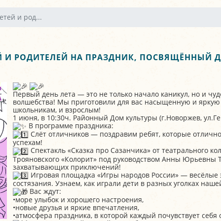
тей и род...
 И РОДИТЕЛЕЙ НА ПРАЗДНИК, ПОСВЯЩЁННЫЙ 
Первый день лета — это не только начало каникул, но и чу
волшебства! Мы приготовили для вас насыщенную и яркую 
школьникам, и взрослым!
1 июня, в 10:30ч. Районный Дом культуры (г.Новоржев, ул.Ге
В программе праздника:
Слёт отличников — поздравим ребят, которые отлично 
успехам!
Спектакль «Сказка про Сазанчика» от театрального кол
Трояновского «Колорит» под руководством Анны Юрьевны Т
захватывающих приключений!
Игровая площадка «Игры народов России» — весёлые 
состязания. Узнаем, как играли дети в разных уголках наш
Вас ждут:
•море улыбок и хорошего настроения,
•новые друзья и яркие впечатления,
•атмосфера праздника, в которой каждый почувствует себя