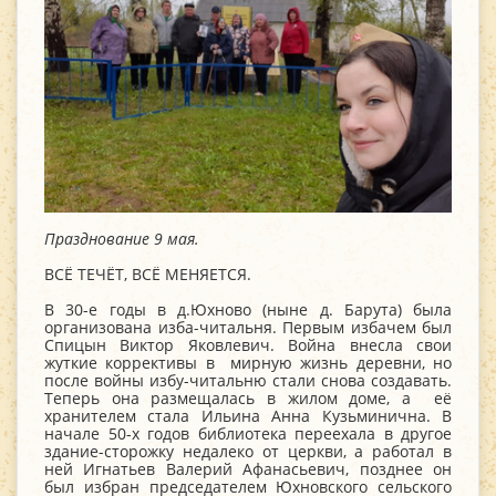
Празднование 9 мая.
ВСЁ ТЕЧЁТ, ВСЁ МЕНЯЕТСЯ.
В 30-е годы в д.Юхново (ныне д. Барута) была
организована изба-читальня. Первым избачем был
Спицын Виктор Яковлевич. Война внесла свои
жуткие коррективы в мирную жизнь деревни, но
после войны избу-читальню стали снова создавать.
Теперь она размещалась в жилом доме, а её
хранителем стала Ильина Анна Кузьминична. В
начале 50-х годов библиотека переехала в другое
здание-сторожку недалеко от церкви, а работал в
ней Игнатьев Валерий Афанасьевич, позднее он
был избран председателем Юхновского сельского