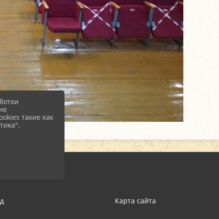
ботки
ие
okies такие как
тика".
д
Карта сайта