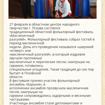
27 февраля в областном центре народного
творчества г. Пскова состоялся
традиционный областной фольклорный фестиваль
«Масленичный
разгуляй». Фольклорный фестиваль собрал гостей в
период масленичной
недели. День его проведения назывался «широкий
четверг» или
«масленичный разгуляй», в который издревле
звучали протяжные
масленичные и лирические песни, наигрыши на
гармони, готовились
специальные угощения. Такая традиция до сих пор
бытует в Псковской
области.
В фестивале принял участие фольклорный
ансамбль «Барыня», в
исполнении ансамбля прозвучала масленичная
песня, наигрыши на
гармони сопровождались задорными и веселыми
частушками.
Участницы ансамбля стали дипломантами и