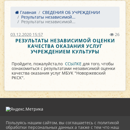
Главная
СВЕДЕНИЯ ОБ УЧРЕЖДЕНИИ
Результаты независимой...
Результаты независимой...
03.12.2020 15:57
26
РЕЗУЛЬТАТЫ НЕЗАВИСИМОЙ ОЦЕНКИ
КАЧЕСТВА ОКАЗАНИЯ УСЛУГ
УЧРЕЖДЕНИЕМ КУЛЬТУРЫ
Пройдите, пожалуйста,по
ССЫЛКЕ
для того, чтобы
ознакомиться с результатами независимой оценки
качества оказания услуг МБУК "Новоржевский
РКСК".
Пользуясь нашим сайтом, вы соглашаетесь с политикой
2026 г. novorgevrkk.ru
обработки персональных данных а также с тем что наш