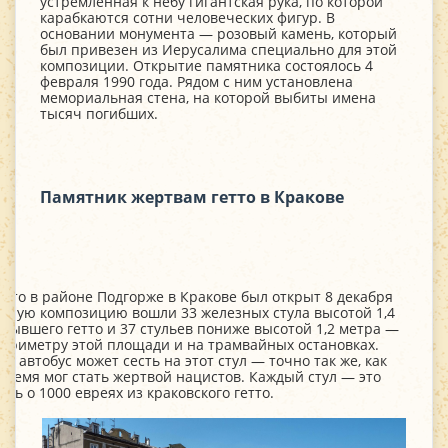
устремленная к небу гигантская рука, по которой
карабкаются сотни человеческих фигур. В
основании монумента — розовый камень, который
был привезен из Иерусалима специально для этой
композиции. Открытие памятника состоялось 4
февраля 1990 года. Рядом с ним установлена
мемориальная стена, на которой выбиты имена
тысяч погибших.
Памятник жертвам гетто в Кракове
тто в районе Подгорже в Кракове был открыт 8 декабря
турную композицию вошли 33 железных стула высотой 1,4
бывшего гетто и 37 стульев пониже высотой 1,2 метра —
периметру этой площади и на трамвайных остановках.
 автобус может сесть на этот стул — точно так же, как
время мог стать жертвой нацистов. Каждый стул — это
ять о 1000 евреях из краковского гетто.