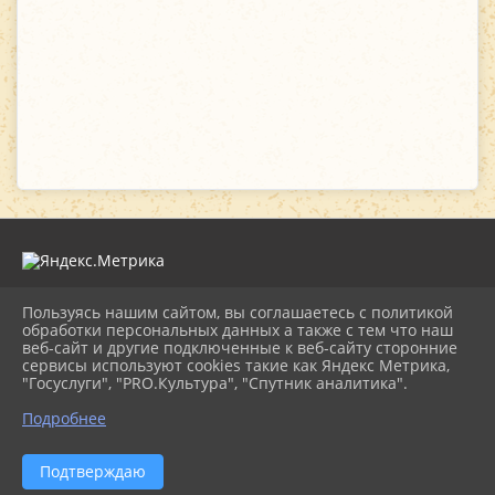
Пользуясь нашим сайтом, вы соглашаетесь с политикой
2026 г. novorgevrkk.ru
обработки персональных данных а также с тем что наш
Вход
веб-сайт и другие подключенные к веб-сайту сторонние
Карта сайта
сервисы используют cookies такие как Яндекс Метрика,
Политика обработки персональных данных
"Госуслуги", "PRO.Культура", "Спутник аналитика".
Подробнее
Сделано на KubCMS
Разработка и поддержка
Подтверждаю