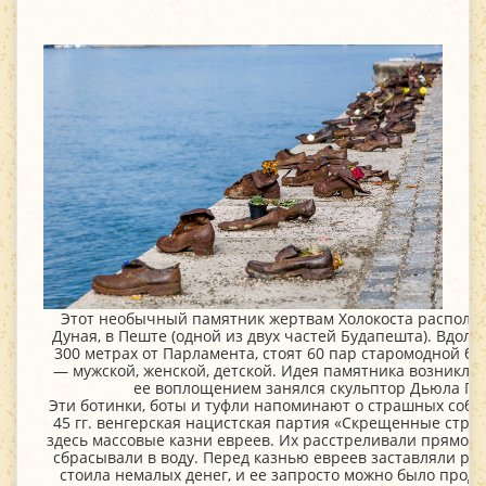
Этот необычный памятник жертвам Холокоста располож
Дуная, в Пеште (одной из двух частей Будапешта). Вдоль
300 метрах от Парламента, стоят 60 пар старомодной бр
— мужской, женской, детской. Идея памятника возникла у
ее воплощением занялся скульптор Дьюла Па
Эти ботинки, боты и туфли напоминают о страшных собы
45 гг. венгерская нацистская партия «Скрещенные стре
здесь массовые казни евреев. Их расстреливали прямо на
сбрасывали в воду. Перед казнью евреев заставляли ра
стоила немалых денег, и ее запросто можно было прод