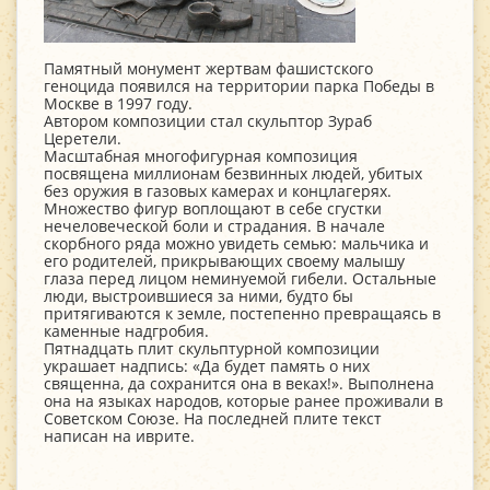
Памятный монумент жертвам фашистского
геноцида появился на территории парка Победы в
Москве в 1997 году.
Автором композиции стал скульптор Зураб
Церетели.
Масштабная многофигурная композиция
посвящена миллионам безвинных людей, убитых
без оружия в газовых камерах и концлагерях.
Множество фигур воплощают в себе сгустки
нечеловеческой боли и страдания. В начале
скорбного ряда можно увидеть семью: мальчика и
его родителей, прикрывающих своему малышу
глаза перед лицом неминуемой гибели. Остальные
люди, выстроившиеся за ними, будто бы
притягиваются к земле, постепенно превращаясь в
каменные надгробия.
Пятнадцать плит скульптурной композиции
украшает надпись: «Да будет память о них
священна, да сохранится она в веках!». Выполнена
она на языках народов, которые ранее проживали в
Советском Союзе. На последней плите текст
написан на иврите.