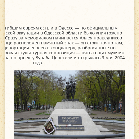
погибшим евреям есть и в Одессе — по официальным
стской оккупации в Одесской области было уничтожено
ев. Сразу за мемориалом начинается Аллея праведников
 конце расположен памятный знак — он стоит точно там,
ь депортация евреев в концлагеря, разбросанные по
ронзовая скульптурная композиция — пять тощих мужчин
лана по проекту Зураба Церетели и открылась 9 мая 2004
года.