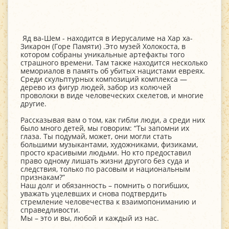
Яд ва-Шем - находится в Иерусалиме на Хар ха-
Зикарон (Горе Памяти) .Это музей Холокоста, в
котором собраны уникальные артефакты того
страшного времени. Там также находится несколько
мемориалов в память об убитых нацистами евреях.
Среди скульптурных композиций комплекса —
дерево из фигур людей, забор из колючей
проволоки в виде человеческих скелетов, и многие
другие.
Рассказывая вам о том, как гибли люди, а среди них
было много детей, мы говорим: “Ты запомни их
глаза. Ты подумай, может, они могли стать
большими музыкантами, художниками, физиками,
просто красивыми людьми. Но кто предоставил
право одному лишать жизни другого без суда и
следствия, только по расовым и национальным
признакам?”
Наш долг и обязанность – помнить о погибших,
уважать уцелевших и снова подтвердить
стремление человечества к взаимопониманию и
справедливости.
Мы – это и вы, любой и каждый из нас.