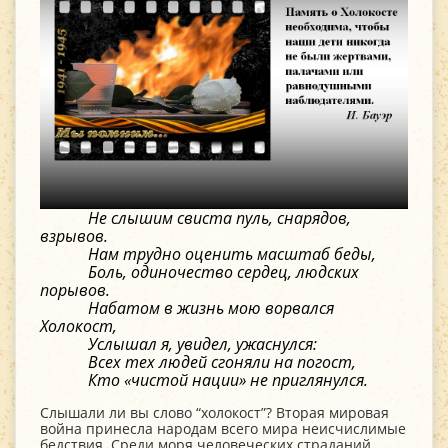
Не слышим свиста пуль, снарядов,
взрывов.
Нам трудно оценить масштаб беды,
Боль, одиночество сердец, людских
порывов.
Набатом в жизнь мою ворвался
Холокост,
Услышал я, увидел, ужаснулся:
Всех тех людей сгоняли на погост,
Кто «чистой нации» не приглянулся.
Слышали ли вы слово “холокост”? Вторая мировая
война принесла народам всего мира неисчислимые
бедствия. Среди моря человеческих страданий