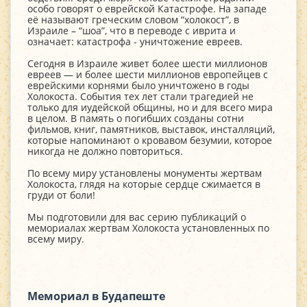
особо говорят о еврейской Катастрофе. На западе
её называют греческим словом “холокост”, в
Израиле – “шоа”, что в переводе с иврита и
означает: катастрофа - уничтожение евреев.
Сегодня в Израиле живет более шести миллионов
евреев — и более шести миллионов европейцев с
еврейскими корнями было уничтожено в годы
Холокоста. События тех лет стали трагедией не
только для иудейской общины, но и для всего мира
в целом. В память о погибших созданы сотни
фильмов, книг, памятников, выставок, инсталляций,
которые напоминают о кровавом безумии, которое
никогда не должно повториться.
По всему миру установлены монументы жертвам
Холокоста, глядя на которые сердце сжимается в
груди от боли!
Мы подготовили для вас серию публикаций о
мемориалах жертвам Холокоста установленных по
всему миру.
Мемориал в Будапеште