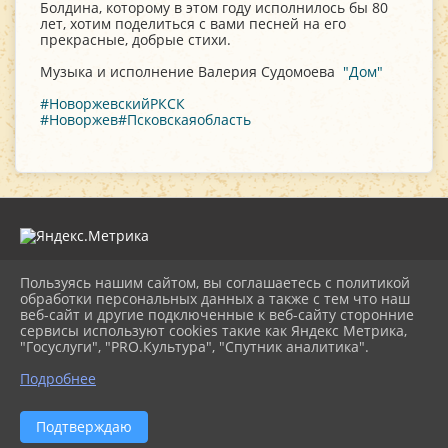
Болдина, которому в этом году исполнилось бы 80
лет, хотим поделиться с вами песней на его
прекрасные, добрые стихи.
Музыка и исполнение Валерия Судомоева
"Дом"
#НоворжевскийРКСК
#Новоржев
#Псковскаяобласть
Пользуясь нашим сайтом, вы соглашаетесь с политикой
2026 г. novorgevrkk.ru
обработки персональных данных а также с тем что наш
Вход
веб-сайт и другие подключенные к веб-сайту сторонние
Карта сайта
сервисы используют cookies такие как Яндекс Метрика,
Политика обработки персональных данных
"Госуслуги", "PRO.Культура", "Спутник аналитика".
Подробнее
Сделано на KubCMS
Разработка и поддержка
Подтверждаю