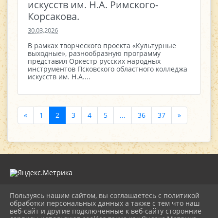
искусств им. Н.А. Римского-
Корсакова.
30.03.2026
В рамках творческого проекта «Культурные
выходные», разнообразную программу
представил Оркестр русских народных
инструментов Псковского областного колледжа
искусств им. Н.А....
«
1
2
3
4
5
...
36
37
»
Пользуясь нашим сайтом, вы соглашаетесь с политикой
2026 г. novorgevrkk.ru
обработки персональных данных а также с тем что наш
Вход
веб-сайт и другие подключенные к веб-сайту сторонние